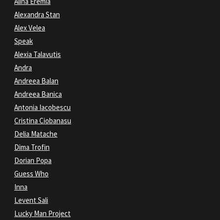
Alina Eremia
Alexandra Stan
Alex Velea
Speak
Alexia Talavutis
Andra
Andreea Balan
Andreea Banica
Antonia Iacobescu
Cristina Ciobanasu
Delia Matache
Dima Trofin
Dorian Popa
Guess Who
Inna
Levent Sali
Lucky Man Project