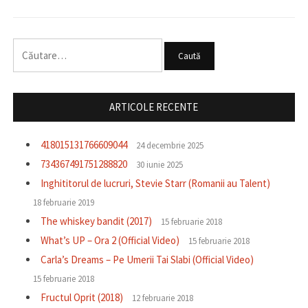
Caută
după:
ARTICOLE RECENTE
418015131766609044
24 decembrie 2025
734367491751288820
30 iunie 2025
Inghititorul de lucruri, Stevie Starr (Romanii au Talent)
18 februarie 2019
The whiskey bandit (2017)
15 februarie 2018
What’s UP – Ora 2 (Official Video)
15 februarie 2018
Carla’s Dreams – Pe Umerii Tai Slabi (Official Video)
15 februarie 2018
Fructul Oprit (2018)
12 februarie 2018