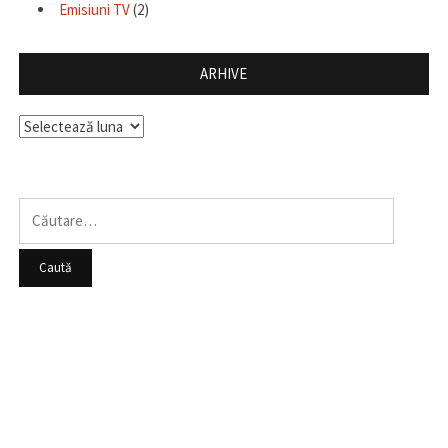
Emisiuni TV
(2)
ARHIVE
Arhive
Caută
după: