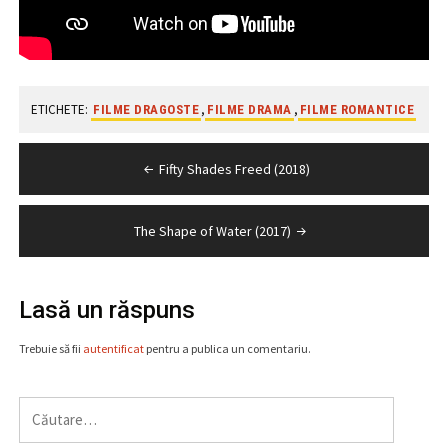
ETICHETE:
,
,
FILME DRAGOSTE
FILME DRAMA
FILME ROMANTICE
Navigare
Fifty Shades Freed (2018)
în
articole
The Shape of Water (2017)
Lasă un răspuns
Trebuie să fii
autentificat
pentru a publica un comentariu.
Caută
după: