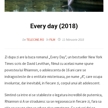
Every day (2018)
De
TELECINE.RO
în
FILM
11 februarie 2018
Zi dupa zi are la baza romanul „Every Day”, un bestseller New York
Times scris de David Levithan, filmul cu acelasi nume spune
povestea lui Rhiannon, o adolescenta de 16 ani care se
indragosteste de o entitate misterioasa, pe nume „A”, care ocupa
involuntar, dar inevitabil, in fiecare zi, corpul unui alt adolescent.
Simtind ca intre ei se stabileste o legatura incredibil de puternica,
Rhiannon si A se straduiesc sa se regaseasca in fiecare zi, fara sa
stie ce sau pe cine va aduce ziua urmatoare. Cu cat cei doi se