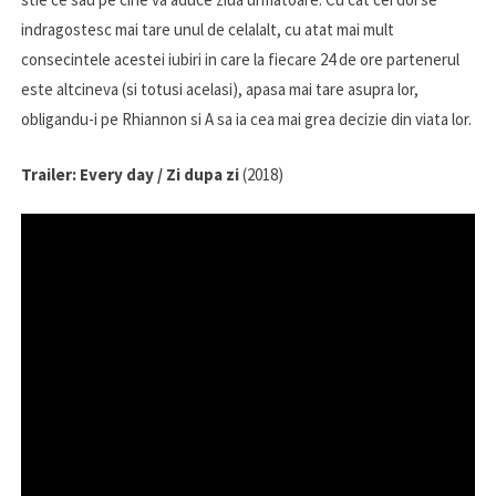
indragostesc mai tare unul de celalalt, cu atat mai mult
consecintele acestei iubiri in care la fiecare 24 de ore partenerul
este altcineva (si totusi acelasi), apasa mai tare asupra lor,
obligandu-i pe Rhiannon si A sa ia cea mai grea decizie din viata lor.
Trailer: Every day / Zi dupa zi
(2018)