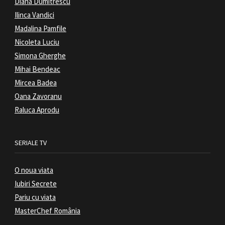
Diana Dumitrescu
Ilinca Vandici
Madalina Pamfile
Nicoleta Luciu
Simona Gherghe
Mihai Bendeac
Mircea Badea
Oana Zavoranu
Raluca Aprodu
SERIALE TV
O noua viata
Iubiri Secrete
Pariu cu viata
MasterChef România