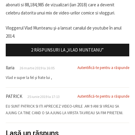
abonati si 88,184,985 de vizualizari (ian 2018) care a devenit
celebru datorita unui mix de video-urilor comice si vlogguri.
Vloggerul Vlad Munteanu şi-a lansat canalul de youtube în anul
2014.
2 RĂSPUNSURI LA „VLAD MUNTEANU”
Ilaria
Autentifică-te pentru a răspunde
26 martie 2019 la 16:05
Vlad e super la fel și frate lui ,
PATRICK
Autentifică-te pentru a răspunde
25 iunie 2019 la 17:13
EU SUNT PATRICK SI ITI APRECIEZ VIDEO-URILE .AM 9 ANI SI VREAU SA
AJUNG CA TINE CAND O SA AJUNG LA VIRSTA TA.VREAU SA FIM PRIETENI.
Lasă un răspuns