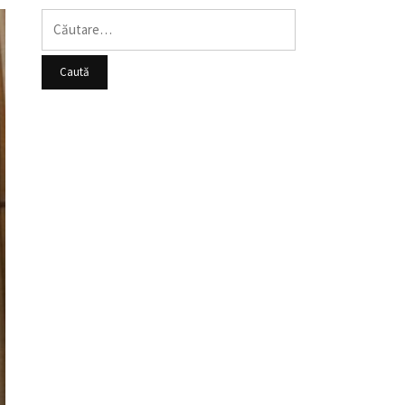
Caută
după: