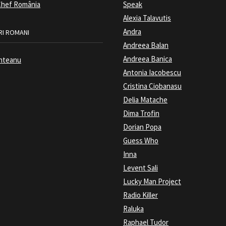
hef România
Speak
Alexia Talavutis
Andra
I ROMANI
Andreea Balan
Andreea Banica
nteanu
Antonia Iacobescu
Cristina Ciobanasu
Delia Matache
Dima Trofin
Dorian Popa
Guess Who
Inna
Levent Sali
Lucky Man Project
Radio Killer
Raluka
Raphael Tudor