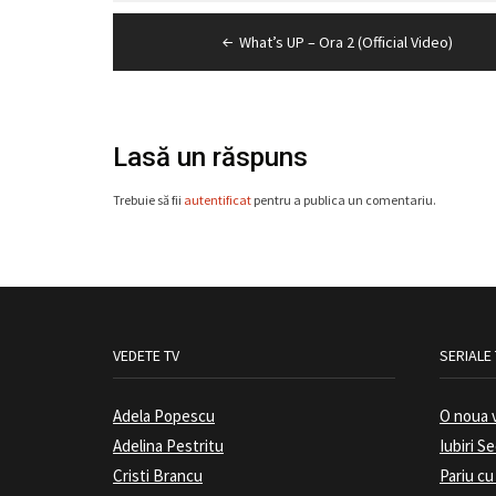
Navigare
What’s UP – Ora 2 (Official Video)
în
articole
Lasă un răspuns
Trebuie să fii
autentificat
pentru a publica un comentariu.
VEDETE TV
SERIALE
Adela Popescu
O noua 
Adelina Pestritu
Iubiri S
Cristi Brancu
Pariu cu