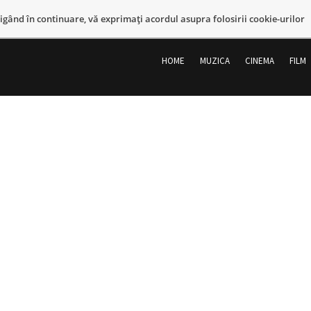
vigând în continuare, vă exprimaţi acordul asupra folosirii cookie-urilor
Sari
la
HOME
MUZICA
CINEMA
FILM
conținut