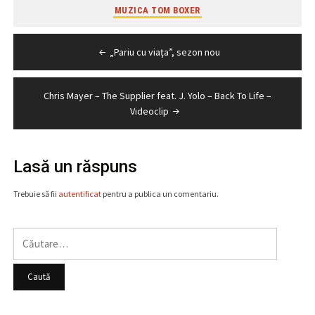
MUZICA TOM BOXER
Navigare
„Pariu cu viaţa”, sezon nou
în
articole
Chris Mayer – The Supplier feat. J. Yolo – Back To Life –
Videoclip
Lasă un răspuns
Trebuie să fii
autentificat
pentru a publica un comentariu.
Caută
după: