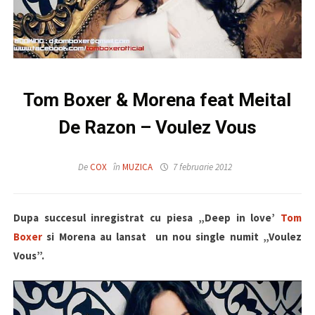
Tom Boxer & Morena feat Meital
De Razon – Voulez Vous
De
COX
în
MUZICA
7 februarie 2012
Dupa succesul inregistrat cu piesa „Deep in love’
Tom
Boxer
si Morena au lansat un nou single numit „Voulez
Vous”.