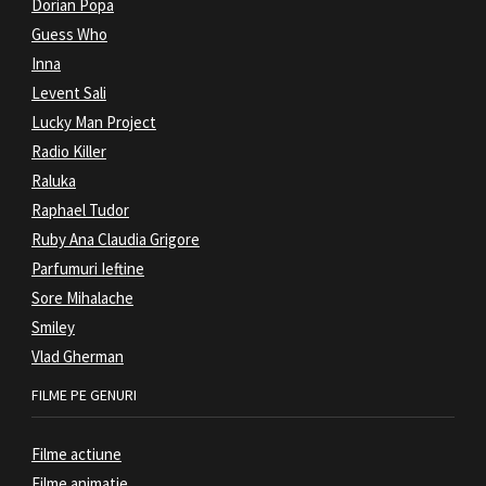
Dorian Popa
Guess Who
Inna
Levent Sali
Lucky Man Project
Radio Killer
Raluka
Raphael Tudor
Ruby Ana Claudia Grigore
Parfumuri Ieftine
Sore Mihalache
Smiley
Vlad Gherman
FILME PE GENURI
Filme actiune
Filme animatie