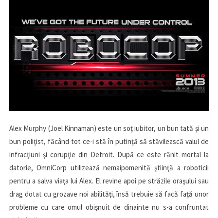
Alex Murphy (Joel Kinnaman) este un soţ iubitor, un bun tată şi un
bun poliţist, făcând tot ce-i stă în putinţă să stăvilească valul de
infracţiuni şi corupţie din Detroit. După ce este rănit mortal la
datorie, OmniCorp utilizează nemaipomenită ştiinţă a roboticii
pentru a salva viaţa lui Alex. El revine apoi pe străzile oraşului sau
drag dotat cu grozave noi abilităţi, însă trebuie să facă faţă unor
probleme cu care omul obişnuit de dinainte nu s-a confruntat