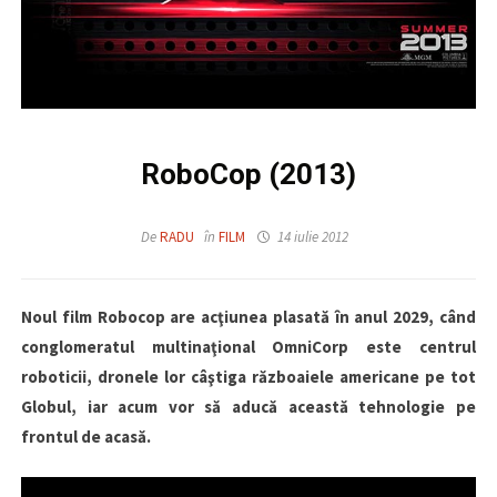
RoboCop (2013)
De
RADU
în
FILM
14 iulie 2012
Noul film Robocop are acţiunea plasată în anul 2029, când
conglomeratul multinaţional OmniCorp este centrul
roboticii, dronele lor câştiga războaiele americane pe tot
Globul, iar acum vor să aducă această tehnologie pe
frontul de acasă.