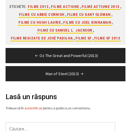
ETICHETE:
,
,
,
FILME 2013
FILME ACTIUNE
FILME ACTIUNE 2013
,
,
FILME CU ABBIE CORNISH
FILME CU GARY OLDMAN
,
,
FILME CU HUGH LAURIE
FILME CU JOEL KINNAMAN
,
FILME CU SAMUEL L. JACKSON
,
,
FILME REGIZATE DE JOSÉ PADILHA
FILME SF
FILME SF 2013
Navigare
Oz The Great and Powerful (2013)
în
articole
Man of Steel (2013)
Lasă un răspuns
Trebuie să fii
autentificat
pentru a publica un comentariu.
Caută