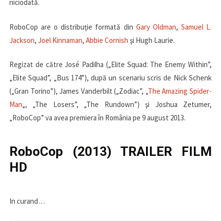
niciodată.
RoboCop are o distribuţie formată din
Gary Oldman
,
Samuel L.
Jackson
,
Joel Kinnaman
,
Abbie Cornish
şi Hugh Laurie.
Regizat de către José Padilha („Elite Squad: The Enemy Within”,
„Elite Squad”, „Bus 174”), după un scenariu scris de Nick Schenk
(„Gran Torino”), James Vanderbilt („Zodiac”, „
The Amazing Spider-
Man
„, „The Losers”, „The Rundown”) şi Joshua Zetumer,
„RoboCop” va avea premiera în România pe 9 august 2013.
RoboCop (2013) TRAILER FILM
HD
In curand…