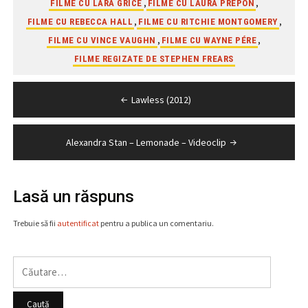
,
,
FILME CU LARA GRICE
FILME CU LAURA PREPON
,
,
FILME CU REBECCA HALL
FILME CU RITCHIE MONTGOMERY
,
,
FILME CU VINCE VAUGHN
FILME CU WAYNE PÉRE
FILME REGIZATE DE STEPHEN FREARS
Navigare
Lawless (2012)
în
articole
Alexandra Stan – Lemonade – Videoclip
Lasă un răspuns
Trebuie să fii
autentificat
pentru a publica un comentariu.
Caută
după: