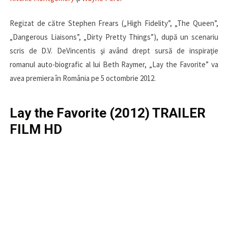
Regizat de către Stephen Frears („High Fidelity”, „The Queen”,
„Dangerous Liaisons”, „Dirty Pretty Things”), după un scenariu
scris de D.V. DeVincentis şi având drept sursă de inspiraţie
romanul auto-biografic al lui Beth Raymer, „Lay the Favorite” va
avea premiera în România pe 5 octombrie 2012.
Lay the Favorite (2012) TRAILER
FILM HD