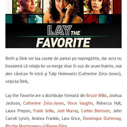
Beth şi Dink vor lua casele de pariuri pe nepregătite, dar asta nu
înseamnă că relaţia lor va merge doar în sus de acum înainte, mai
ales când pe fir intră şi Tulip Heimowitz (Catherine Zeta-Jones),
soţia lui Dink,
Lay the Favorite are o distribuţie formată din
Bruce Willis
, Joshua
Jackson,
Catherine Zeta-Jones
,
Vince Vaughn
, Rebecca Hall,
Laura Prepon,
Frank Grillo
,
Joel Murray
,
Corbin Bernsen
, John
Carroll Lynch, Andrea Frankle, Lara Grice,
Dominique DuVernay
,
Ritchie Montgomery
şi
Wayne Pére
.