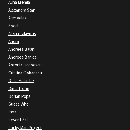
Alina Eremia
Alexandra Stan
Alex Velea
Speak
Alexia Talavutis
Andra
Andreea Balan
Andreea Banica
Antonia Iacobescu
Cristina Ciobanasu
Delia Matache
Dima Trofin
Dorian Popa
Guess Who
Inna
Levent Sali
Lucky Man Project