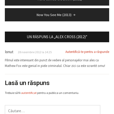
în
articole
Now You See Me (2013)
UN RĂSPUNS LA „ALEX CROSS (2012)”
Ionut
Autentifică-te pentru a răspunde
28 noiembrie 2012 la 14:25
FIlmul este interesant din punct de vedere al personajelor mai ales ca
Mathew Fox este genial in piele criminalul. Chiar zici ca este scrantit omu!
Lasă un răspuns
Trebuie să fii
autentificat
pentru a publica un comentariu.
Caută