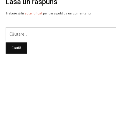
Lasă un răspuns
Trebuie să fii
autentificat
pentru a publica un comentariu.
Caută
după: