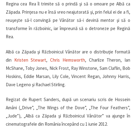
Regina cea Rea îl trimite să o prindă şi să o omoare pe Albă ca
Zăpada. Prinţesa nu e însă vreo neajutorată şi, prin felul ei de a fi,
reuşeşte să-l convingă pe Vânător să-i devină mentor şi să o
transforme în războinic, iar împreună să o detroneze pe Regină
Rea.
Albă ca Zăpada şi Războinicul Vânător are o distribuţie formată
din
Kristen Stewart
,
Chris Hemsworth
, Charlize Theron, Ian
McShane, Toby Jones, Nick Frost, Ray Winstone, Sam Claflin, Bob
Hoskins, Eddie Marsan, Lily Cole, Vincent Regan, Johnny Harris,
Dave Legeno şi Rachael Stirling.
Regizat de Rupert Sanders, după un scenariu scris de Hossein
Amâni („Drive”, „The Wings of the Dove”, „The Four Feathers”,
„Jude”), „Albă ca Zăpada şi Războinicul Vânător” va ajunge în
cinematografele din România începând cu 1 iunie 2012.