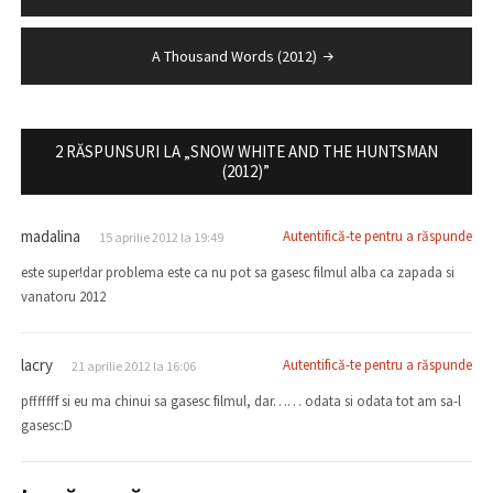
în
articole
A Thousand Words (2012)
2 RĂSPUNSURI LA „SNOW WHITE AND THE HUNTSMAN
(2012)”
madalina
Autentifică-te pentru a răspunde
15 aprilie 2012 la 19:49
este super!dar problema este ca nu pot sa gasesc filmul alba ca zapada si
vanatoru 2012
lacry
Autentifică-te pentru a răspunde
21 aprilie 2012 la 16:06
pfffffff si eu ma chinui sa gasesc filmul, dar…… odata si odata tot am sa-l
gasesc:D