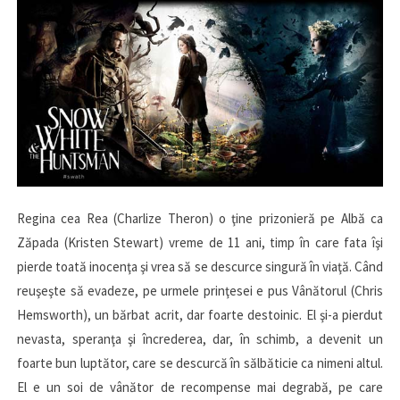
Regina cea Rea (Charlize Theron) o ţine prizonieră pe Albă ca
Zăpada (Kristen Stewart) vreme de 11 ani, timp în care fata îşi
pierde toată inocenţa şi vrea să se descurce singură în viaţă. Când
reuşeşte să evadeze, pe urmele prinţesei e pus Vânătorul (Chris
Hemsworth), un bărbat acrit, dar foarte destoinic. El şi-a pierdut
nevasta, speranţa şi încrederea, dar, în schimb, a devenit un
foarte bun luptător, care se descurcă în sălbăticie ca nimeni altul.
El e un soi de vânător de recompense mai degrabă, pe care