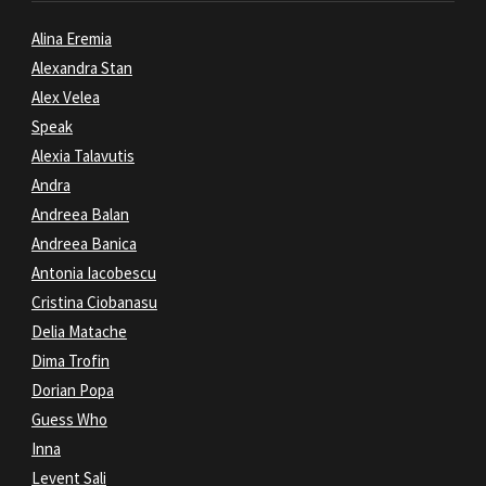
Alina Eremia
Alexandra Stan
Alex Velea
Speak
Alexia Talavutis
Andra
Andreea Balan
Andreea Banica
Antonia Iacobescu
Cristina Ciobanasu
Delia Matache
Dima Trofin
Dorian Popa
Guess Who
Inna
Levent Sali