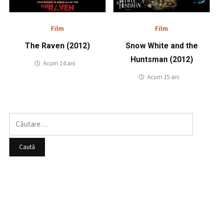
Film
Film
The Raven (2012)
Snow White and the
Huntsman (2012)
Acum 14 ani
Acum 15 ani
Caută
după: