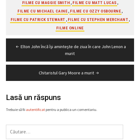
,
,
FILME CU MAGGIE SMITH
FILME CU MATT LUCAS
,
,
FILME CU MICHAEL CAINE
FILME CU OZZY OSBOURNE
,
,
FILME CU PATRICK STEWART
FILME CU STEPHEN MERCHANT
FILME ONLINE
Navigare
Elton John încă îşi aminteşte de ziua în care John Lenon a
în
murit
articole
Chitaristul Gary Moore a murit
Lasă un răspuns
Trebuie să fii
autentificat
pentru a publica un comentariu.
Caută
după: