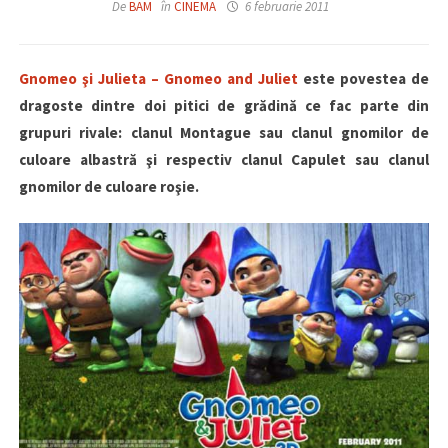
De
BAM
în
CINEMA
6 februarie 2011
Gnomeo şi Julieta – Gnomeo and Juliet
este povestea de
dragoste dintre doi pitici de grădină ce fac parte din
grupuri rivale: clanul Montague sau clanul gnomilor de
culoare albastră şi respectiv clanul Capulet sau clanul
gnomilor de culoare roşie.