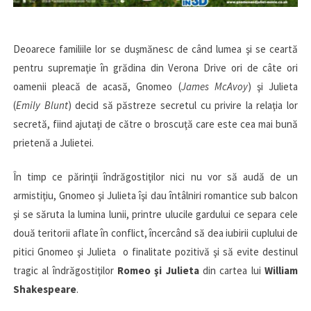
Deoarece familiile lor se duşmănesc de când lumea şi se ceartă
pentru supremaţie în grădina din Verona Drive ori de câte ori
oamenii pleacă de acasă, Gnomeo (
James McAvoy
) şi Julieta
(
Emily Blunt
) decid să păstreze secretul cu privire la relaţia lor
secretă, fiind ajutaţi de către o broscuţă care este cea mai bună
prietenă a Julietei.
În timp ce părinţii îndrăgostiţilor nici nu vor să audă de un
armistiţiu, Gnomeo şi Julieta îşi dau întâlniri romantice sub balcon
şi se săruta la lumina lunii, printre ulucile gardului ce separa cele
două teritorii aflate în conflict, încercând să dea iubirii cuplului de
pitici Gnomeo şi Julieta o finalitate pozitivă şi să evite destinul
tragic al îndrăgostiţilor
Romeo şi Julieta
din cartea lui
William
Shakespeare
.