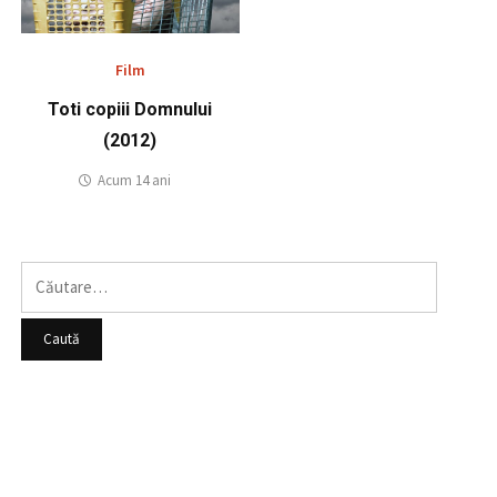
Film
Toti copiii Domnului
(2012)
Acum 14 ani
Caută
după: