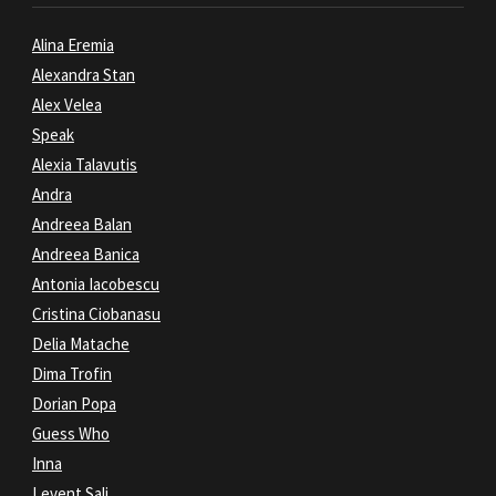
Alina Eremia
Alexandra Stan
Alex Velea
Speak
Alexia Talavutis
Andra
Andreea Balan
Andreea Banica
Antonia Iacobescu
Cristina Ciobanasu
Delia Matache
Dima Trofin
Dorian Popa
Guess Who
Inna
Levent Sali