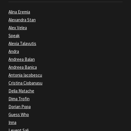
Alina Eremia
Alexandra Stan
Alex Velea
Speak
Alexia Talavutis
Andra
Andreea Balan
Andreea Banica
Antonia Iacobescu
Cristina Ciobanasu
Delia Matache
Dima Trofin
Dorian Popa
Guess Who
Inna
Levent Sali