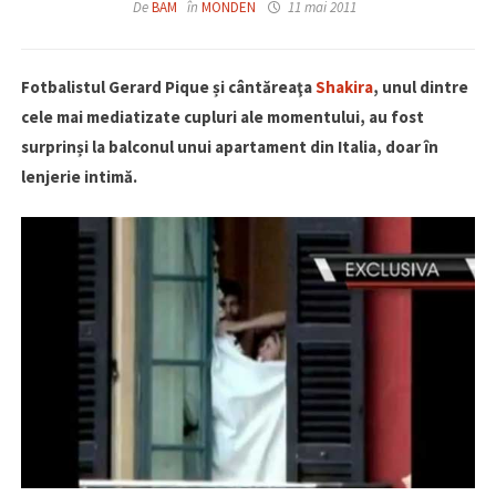
De
BAM
în
MONDEN
11 mai 2011
Fotbalistul Gerard Pique și cântăreaţa
Shakira
, unul dintre
cele mai mediatizate cupluri ale momentului, au fost
surprinși la balconul unui apartament din Italia, doar în
lenjerie intimă.