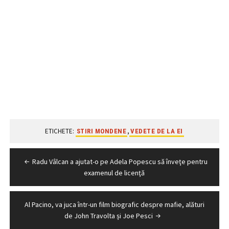
ETICHETE:
,
STIRI MONDENE
VEDETE DE LA EI
Navigare
Radu Vâlcan a ajutat-o pe Adela Popescu să înveţe pentru
în
examenul de licenţă
articole
Al Pacino, va juca într-un film biografic despre mafie, alături
de John Travolta și Joe Pesci