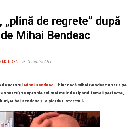
„plină de regrete” după
 de Mihai Bendeac
n
MONDEN
21 aprilie 2011
a de actorul
Mihai Bendeac
.
Chiar dacă Mihai Bendeac a scris pe
Popescu) se apropie cel mai mult de tiparul femeii perfecte,
buri, Mihai Bendeac şi-a pierdut interesul.