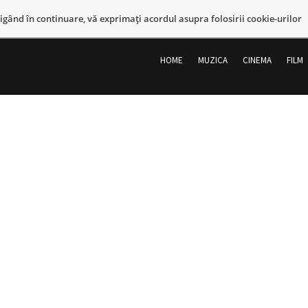
vigând în continuare, vă exprimaţi acordul asupra folosirii cookie-urilor
Sari
la
HOME
MUZICA
CINEMA
FILM
conținut