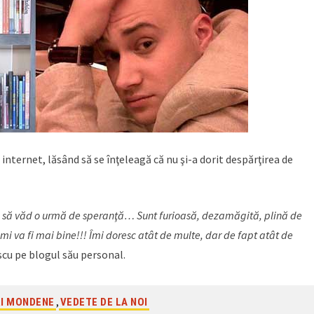
ternet, lăsând să se înţeleagă că nu şi-a dorit despărţirea de
au să văd o urmă de speranţă… Sunt furioasă, dezamăgită, plină de
va fi mai bine!!! Îmi doresc atât de multe, dar de fapt atât de
scu pe blogul său personal.
,
RI MONDENE
VEDETE DE LA NOI