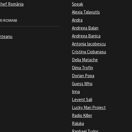
hef România
Speak
Alexia Talavutis
Andra
I ROMANI
Andreea Balan
Andreea Banica
nteanu
Antonia Iacobescu
Cristina Ciobanasu
Delia Matache
Dima Trofin
Dorian Popa
Guess Who
Inna
Levent Sali
Lucky Man Project
Radio Killer
Raluka
Raphael Tudor