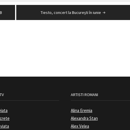
SB
Tiesto, concert la Bucureşti în iunie
 TV
ARTISTI ROMANI
viata
Alina Eremia
ecrete
Alexandra Stan
 viata
Alex Velea