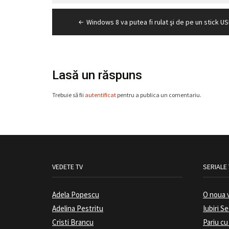
Navigare
Windows 8 va putea fi rulat şi de pe un stick U
în
articole
Lasă un răspuns
Trebuie să fii
autentificat
pentru a publica un comentariu.
VEDETE TV
SERIALE
Adela Popescu
O noua 
Adelina Pestritu
Iubiri S
Cristi Brancu
Pariu cu