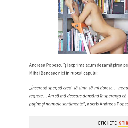
Andreea Popescu îşi exprimă acum dezamăgirea pe in
Mihai Bendeac nici în ruptul capului:
„Încerc să sper, să cred, să simt, să-mi doresc… vre
regrete… Am să mă descarc dansând în speranţa că-mi 
puţine şi normale sentimente”
, a scris Andreea Pope
ETICHETE:
STI