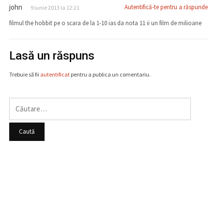
john
Autentifică-te pentru a răspunde
9 iunie 2013 la 12:21
filmul the hobbit pe o scara de la 1-10 ias da nota 11 ii un film de milioane
Lasă un răspuns
Trebuie să fii
autentificat
pentru a publica un comentariu.
Caută
după: