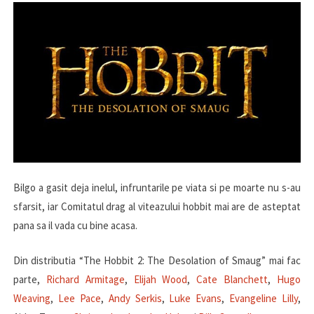
Bilgo a gasit deja inelul, infruntarile pe viata si pe moarte nu s-au
sfarsit, iar Comitatul drag al viteazului hobbit mai are de asteptat
pana sa il vada cu bine acasa.
Din distributia “The Hobbit 2: The Desolation of Smaug” mai fac
parte,
Richard Armitage
,
Elijah Wood
,
Cate Blanchett
,
Hugo
Weaving
,
Lee Pace
,
Andy Serkis
,
Luke Evans
,
Evangeline Lilly
,