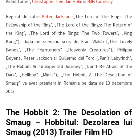
Aidan Turner,
Christopher Lee
,
Ian Holm
si
Billy Connolly
.
Regizat de catre
Peter Jackson
(„The Lord of the Rings: The
Fellowship of the Ring”, „The Lord of the Rings: The Return of
the King”, „The Lord of the Rings: The Two Towers”, „King
Kong”), dupa un scenariu scris de Fran Walsh („The Lovely
Bones”, „The Frighteners”, „Heavenly Creatures”), Philippa
Boyens, Peter Jackson si Guillermo del Toro („Pan’s Labyrinth”,
„The Hobbit: An Unexpected Journey”, „Don’t Be Afraid of the
Dark”, „Hellboy”, „Mimic”), „The Hobbit 2: The Desolation of
Smaug” va avea premiera in Romania pe data de 13 decembrie
2013.
The Hobbit 2: The Desolation of
Smaug – Hobbitul: Dezolarea lui
Smaug (2013) Trailer Film HD