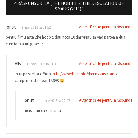
4 RĂSPUNSURI LA „THE HOBBIT 2: THE DESOLATION OF
SMAUG (2013)”
ionut
Autentifică-te pentru a răspunde
8 mai 2013 la 01:52
pentru filmu asta ,the hobbit. dau nota 10 dar vreau sa vad partea a dua
cum fac ca nu gasesc?
Ally
Autentifică-te pentru a răspunde
19 mai 2013 la 01:31
intrii pe site lor official
http://www.thelordoftherings.us.com
si il
cumperi costa doar 17.99$
ionut
Autentifică-te pentru a răspunde
1 iunie 2013 la 22:47
mersi dau ca se merita