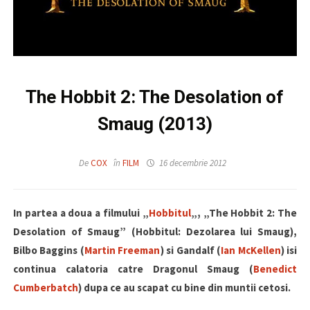
The Hobbit 2: The Desolation of
Smaug (2013)
De
COX
în
FILM
16 decembrie 2012
In partea a doua a filmului „
Hobbitul
„, „The Hobbit 2: The
Desolation of Smaug” (Hobbitul: Dezolarea lui Smaug),
Bilbo Baggins (
Martin Freeman
) si Gandalf (
Ian McKellen
) isi
continua calatoria catre Dragonul Smaug (
Benedict
Cumberbatch
) dupa ce au scapat cu bine din muntii cetosi.