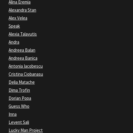
Alina Eremia
Alexandra Stan
Alex Velea
Speak
Alexia Talavutis
Andra
Andreea Balan
Andreea Banica
Antonia Iacobescu
Cristina Ciobanasu
Delia Matache
Dima Trofin
Dorian Popa
Guess Who
Inna
Levent Sali
Lucky Man Project