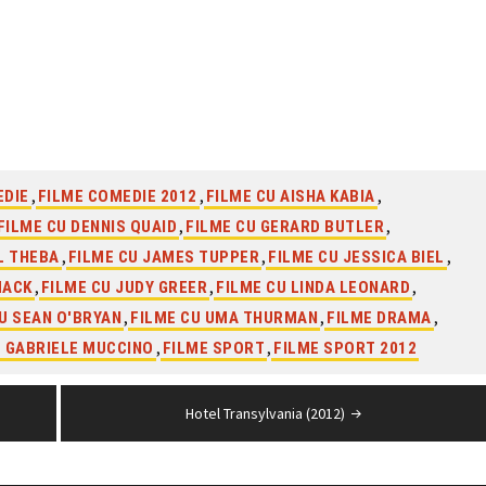
,
,
,
EDIE
FILME COMEDIE 2012
FILME CU AISHA KABIA
,
,
FILME CU DENNIS QUAID
FILME CU GERARD BUTLER
,
,
,
L THEBA
FILME CU JAMES TUPPER
FILME CU JESSICA BIEL
,
,
,
MACK
FILME CU JUDY GREER
FILME CU LINDA LEONARD
,
,
,
U SEAN O'BRYAN
FILME CU UMA THURMAN
FILME DRAMA
,
,
E GABRIELE MUCCINO
FILME SPORT
FILME SPORT 2012
Hotel Transylvania (2012)