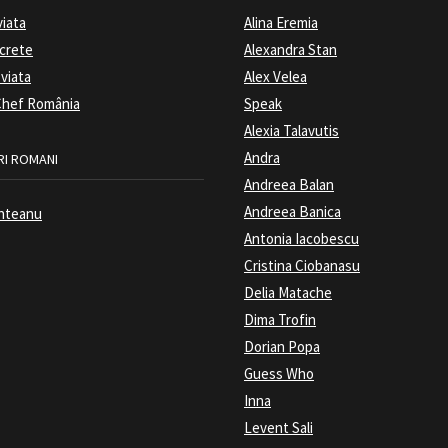
viata
Alina Eremia
ecrete
Alexandra Stan
 viata
Alex Velea
hef România
Speak
Alexia Talavutis
Andra
I ROMANI
Andreea Balan
Andreea Banica
nteanu
Antonia Iacobescu
Cristina Ciobanasu
Delia Matache
Dima Trofin
Dorian Popa
Guess Who
Inna
Levent Sali