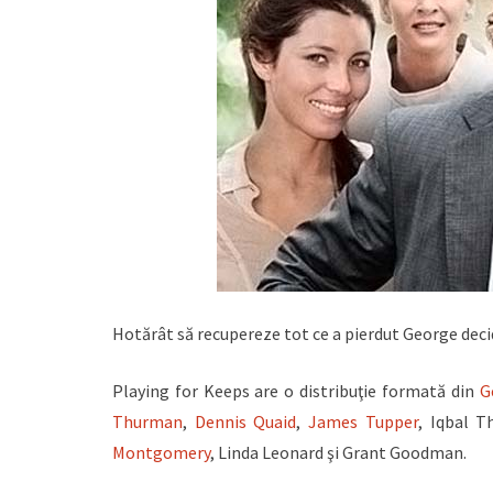
Hotărât să recupereze tot ce a pierdut George decid
Playing for Keeps are o distribuţie formată din
G
Thurman
,
Dennis Quaid
,
James Tupper
, Iqbal 
Montgomery
, Linda Leonard şi Grant Goodman.