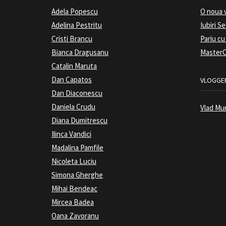
Adela Popescu
O noua 
Adelina Pestritu
Iubiri S
Cristi Brancu
Pariu cu
Bianca Dragusanu
MasterC
Catalin Maruta
Dan Capatos
VLOGGER
Dan Diaconescu
Daniela Crudu
Vlad Mu
Diana Dumitrescu
Ilinca Vandici
Madalina Pamfile
Nicoleta Luciu
Simona Gherghe
Mihai Bendeac
Mircea Badea
Oana Zavoranu