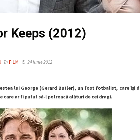
or Keeps (2012)
U
în
FILM
24 iunie 2012
stea lui George (Gerard Butler), un fost fotbalist, care îşi d
 care ar fi putut să-l petreacă alături de cei dragi.