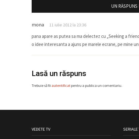
UN RĂSPUNS L
mona
11 iulie 2012 la 23:36
pana apare as putea sa ma delectez cu „Seeking a frien
o idee interesanta a ajuns pe marele ecrane, pe mine una
Lasă un răspuns
Trebuie să fii
autentificat
pentru a publica un comentariu.
VEDETE TV
SERIALE