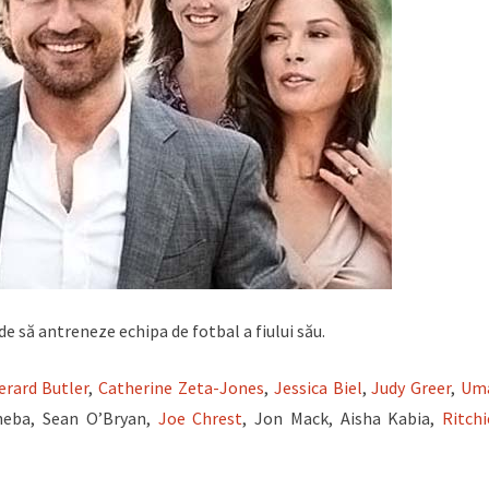
e să antreneze echipa de fotbal a fiului său.
erard Butler
,
Catherine Zeta-Jones
,
Jessica Biel
,
Judy Greer
,
Um
Theba, Sean O’Bryan,
Joe Chrest
, Jon Mack, Aisha Kabia,
Ritchi