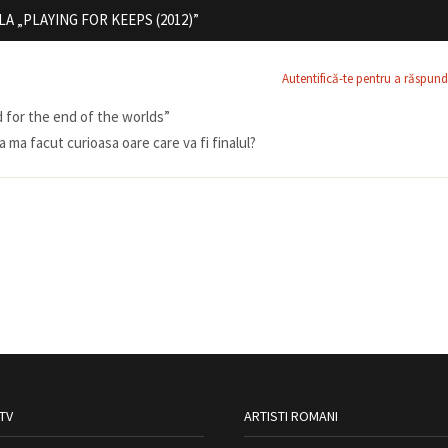
A „PLAYING FOR KEEPS (2012)”
Autentifică-te pentru a răspun
d for the end of the worlds”
 ma facut curioasa oare care va fi finalul?
 TV
ARTISTI ROMANI