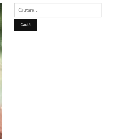
Caută
după: