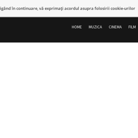
vigând în continuare, vă exprimaţi acordul asupra folosirii cookie-urilor
Sari
la
HOME
MUZICA
CINEMA
FILM
conținut