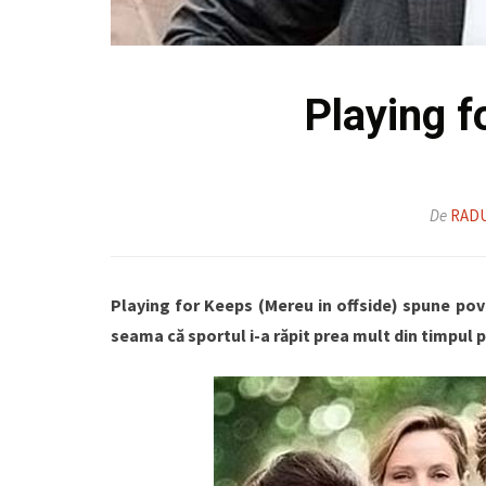
Playing f
De
RAD
Playing for Keeps (Mereu in offside) spune pove
seama că sportul i-a răpit prea mult din timpul pe