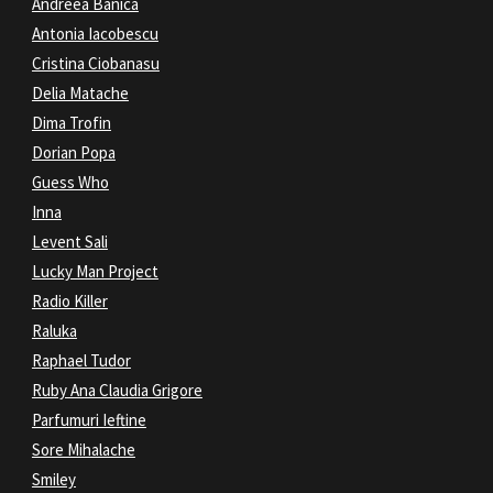
Andreea Banica
Antonia Iacobescu
Cristina Ciobanasu
Delia Matache
Dima Trofin
Dorian Popa
Guess Who
Inna
Levent Sali
Lucky Man Project
Radio Killer
Raluka
Raphael Tudor
Ruby Ana Claudia Grigore
Parfumuri Ieftine
Sore Mihalache
Smiley