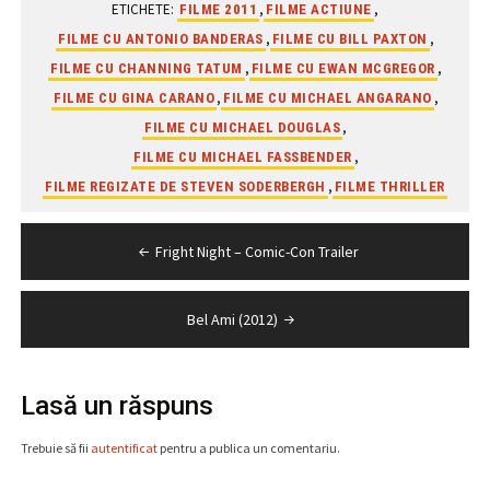
ETICHETE:
,
,
FILME 2011
FILME ACTIUNE
,
,
FILME CU ANTONIO BANDERAS
FILME CU BILL PAXTON
,
,
FILME CU CHANNING TATUM
FILME CU EWAN MCGREGOR
,
,
FILME CU GINA CARANO
FILME CU MICHAEL ANGARANO
,
FILME CU MICHAEL DOUGLAS
,
FILME CU MICHAEL FASSBENDER
,
FILME REGIZATE DE STEVEN SODERBERGH
FILME THRILLER
Navigare
Fright Night – Comic-Con Trailer
în
articole
Bel Ami (2012)
Lasă un răspuns
Trebuie să fii
autentificat
pentru a publica un comentariu.