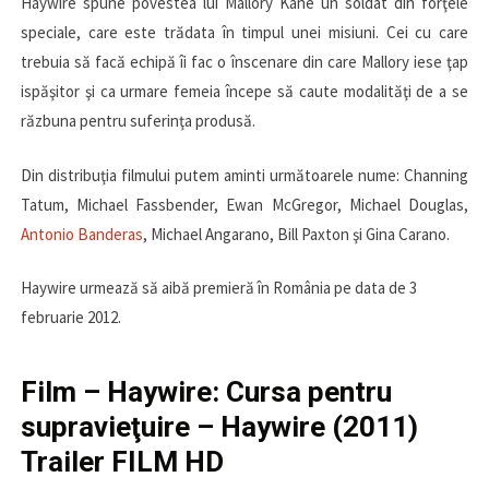
Haywire spune povestea lui Mallory Kane un soldat din forţele
speciale, care este trădata în timpul unei misiuni. Cei cu care
trebuia să facă echipă îi fac o înscenare din care Mallory iese ţap
ispăşitor şi ca urmare femeia începe să caute modalităţi de a se
răzbuna pentru suferinţa produsă.
Din distribuţia filmului putem aminti următoarele nume: Channing
Tatum, Michael Fassbender, Ewan McGregor, Michael Douglas,
Antonio Banderas
, Michael Angarano, Bill Paxton şi Gina Carano.
Haywire urmează să aibă premieră în România pe data de 3
februarie 2012.
Film – Haywire: Cursa pentru
supravieţuire – Haywire (2011)
Trailer FILM HD