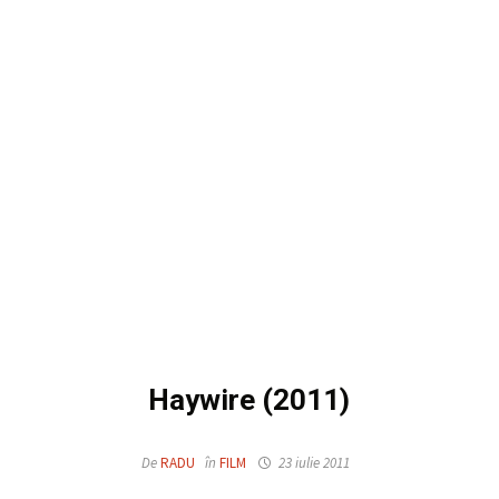
Haywire (2011)
De
RADU
în
FILM
23 iulie 2011