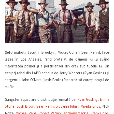
Şeful mafiot născut în Brookyln, Mickey Cohen (Sean Penn), face
legea în Los Angeles, fiind protejat de oamenii lui şi având
majoritatea poliţiei şi a politicienilor din oraş sub tutela să. Un
echipaj rebel din LAPD condus de Jerry Wooters (Ryan Gosling) şi
sergentul John O’Mara (Josh Brolin) încearcă să cureţe oraşul de
mafie.
Gangster Squad are o distribuţie formată din
Ryan Gosling
,
Emma
Stone
,
Josh Brolin
,
Sean Penn
,
Giovanni Ribisi
,
Mireille Enos
, Nick
Nolte,
Michael Pena
,
Robert Patrick
,
Anthony Mackie
,
Frank Grillo
,