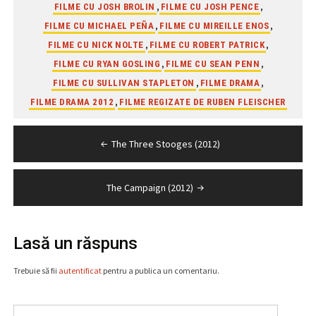
,
,
FILME CU JOSH BROLIN
FILME CU JOSH PENCE
,
,
FILME CU MICHAEL PEÑA
FILME CU MIREILLE ENOS
,
,
FILME CU NICK NOLTE
FILME CU ROBERT PATRICK
,
,
FILME CU RYAN GOSLING
FILME CU SEAN PENN
,
,
FILME CU SULLIVAN STAPLETON
FILME DRAMA
,
FILME DRAMA 2012
FILME REGIZATE DE RUBEN FLEISCHER
Navigare
The Three Stooges (2012)
în
articole
The Campaign (2012)
Lasă un răspuns
Trebuie să fii
autentificat
pentru a publica un comentariu.
Caută