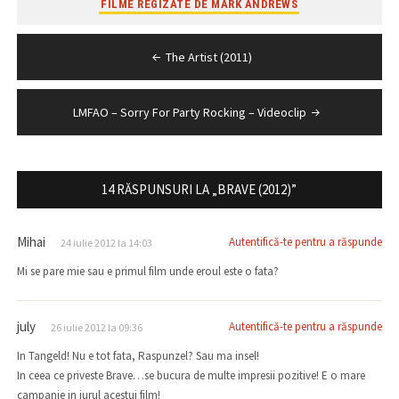
FILME REGIZATE DE MARK ANDREWS
Navigare
The Artist (2011)
în
articole
LMFAO – Sorry For Party Rocking – Videoclip
14 RĂSPUNSURI LA „BRAVE (2012)”
Mihai
Autentifică-te pentru a răspunde
24 iulie 2012 la 14:03
Mi se pare mie sau e primul film unde eroul este o fata?
july
Autentifică-te pentru a răspunde
26 iulie 2012 la 09:36
In Tangeld! Nu e tot fata, Raspunzel? Sau ma insel!
In ceea ce priveste Brave…se bucura de multe impresii pozitive! E o mare
campanie in jurul acestui film!