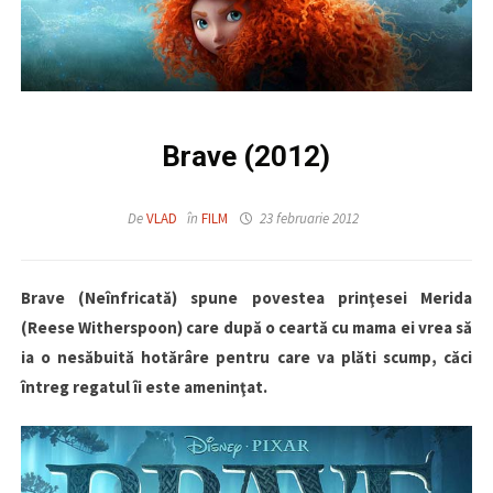
Brave (2012)
De
VLAD
în
FILM
23 februarie 2012
Brave (Neînfricată) spune povestea prinţesei Merida
(Reese Witherspoon) care după o ceartă cu mama ei vrea să
ia o nesăbuită hotărâre pentru care va plăti scump, căci
întreg regatul îi este ameninţat.