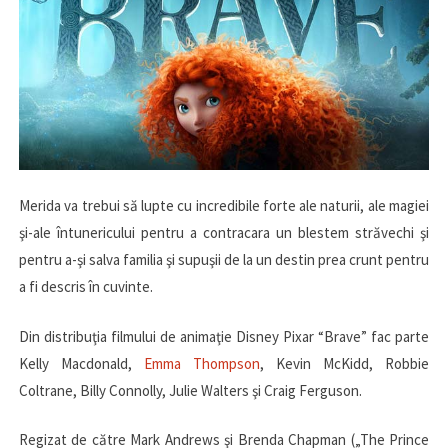
Merida va trebui să lupte cu incredibile forte ale naturii, ale magiei
şi-ale întunericului pentru a contracara un blestem străvechi şi
pentru a-şi salva familia şi supuşii de la un destin prea crunt pentru
a fi descris în cuvinte.
Din distribuţia filmului de animaţie Disney Pixar “Brave” fac parte
Kelly Macdonald,
Emma Thompson
, Kevin McKidd, Robbie
Coltrane, Billy Connolly, Julie Walters şi Craig Ferguson.
Regizat de către Mark Andrews şi Brenda Chapman („The Prince