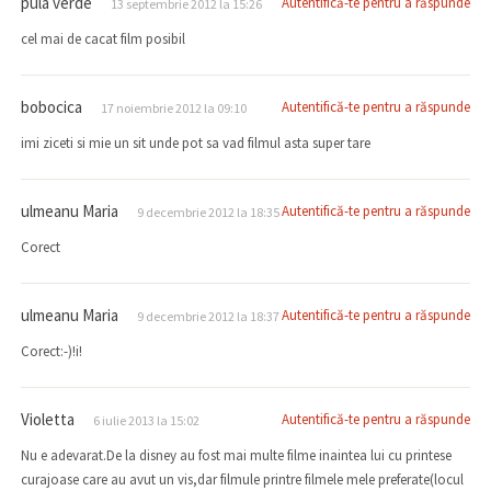
pula verde
Autentifică-te pentru a răspunde
13 septembrie 2012 la 15:26
cel mai de cacat film posibil
bobocica
Autentifică-te pentru a răspunde
17 noiembrie 2012 la 09:10
imi ziceti si mie un sit unde pot sa vad filmul asta super tare
ulmeanu Maria
Autentifică-te pentru a răspunde
9 decembrie 2012 la 18:35
Corect
ulmeanu Maria
Autentifică-te pentru a răspunde
9 decembrie 2012 la 18:37
Corect:-)!i!
Violetta
Autentifică-te pentru a răspunde
6 iulie 2013 la 15:02
Nu e adevarat.De la disney au fost mai multe filme inaintea lui cu printese
curajoase care au avut un vis,dar filmule printre filmele mele preferate(locul