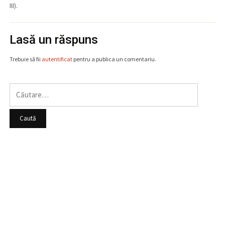
III).
Lasă un răspuns
Trebuie să fii
autentificat
pentru a publica un comentariu.
Caută
după: