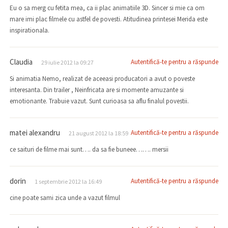
Eu o sa merg cu fetita mea, ca ii plac animatiile 3D. Sincer si mie ca om
mare imi plac filmele cu astfel de povesti. Atitudinea printesei Merida este
inspirationala.
Claudia
Autentifică-te pentru a răspunde
29 iulie 2012 la 09:27
Si animatia Nemo, realizat de aceeasi producatori a avut o poveste
interesanta. Din trailer , Neinfricata are si momente amuzante si
emotionante. Trabuie vazut. Sunt curioasa sa aflu finalul povestii.
matei alexandru
Autentifică-te pentru a răspunde
21 august 2012 la 18:59
ce saituri de filme mai sunt…. da sa fie buneee……. mersii
dorin
Autentifică-te pentru a răspunde
1 septembrie 2012 la 16:49
cine poate sami zica unde a vazut filmul