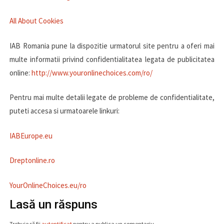
All About Cookies
IAB Romania pune la dispozitie urmatorul site pentru a oferi mai
multe informatii privind confidentialitatea legata de publicitatea
online:
http://www.youronlinechoices.com/ro/
Pentru mai multe detalii legate de probleme de confidentialitate,
puteti accesa si urmatoarele linkuri:
IABEurope.eu
Dreptonline.ro
YourOnlineChoices.eu/ro
Lasă un răspuns
Trebuie să fii
autentificat
pentru a publica un comentariu.