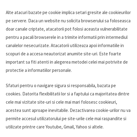
Alte atacuri bazate pe cookie implica setari gresite ale cookieurilor
pe servere. Daca un website nu solicita browserului sa foloseasca
doar canale criptate, atacatorii pot folosi aceasta vulnerabilitate
pentru a pacali browserele in a trimite informatii prin intermediul
canalelor nesecurizate. Atacatorii utilizeaza apoi informatiile in
scopuri de a accesa neautorizat anumite site-uri. Este foarte
important sa fiti atenti in alegerea metodei celei mai potrivite de
protectie a informatiilor personale.
Sfaturi pentru o navigare sigura si responsabila, bazata pe
cookies. Datorita flexibilitatii lor si a faptului ca majoritatea dintre
cele mai vizitate site-uri si cele mai mari folosesc cookieuri,
acestea sunt aproape inevitabile. Dezactivarea cookie-urilor nu va
permite accesul utilizatorului pe site-urile cele mai raspandite si
utilizate printre care Youtube, Gmail, Yahoo si altele.