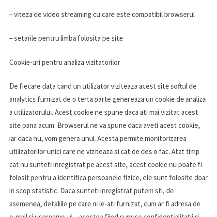
– viteza de video streaming cu care este compatibil browserul
– setarile pentru limba folosita pe site
Cookie-uri pentru analiza vizitatorilor
De fiecare data cand un utilizator viziteaza acest site softul de
analytics furnizat de o terta parte genereaza un cookie de analiza
a utilizatorului. Acest cookie ne spune daca ati mai vizitat acest
site pana acum. Browserul ne va spune daca aveti acest cookie,
iar daca nu, vom genera unul. Acesta permite monitorizarea
utilizatorilor unici care ne viziteaza si cat de des o fac. Atat timp
cat nu sunteti inregistrat pe acest site, acest cookie nu poate fi
folosit pentru a identifica persoanele fizice, ele sunt folosite doar
in scop statistic. Daca sunteti inregistrat putem sti, de
asemenea, detaliile pe care ni le-ati furnizat, cum ar fi adresa de
e-mail si username-ul – acestea fiind supuse confidentialitatii si