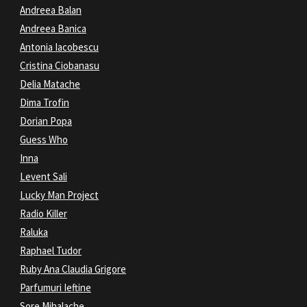
Andreea Balan
Andreea Banica
Antonia Iacobescu
Cristina Ciobanasu
Delia Matache
Dima Trofin
Dorian Popa
Guess Who
Inna
Levent Sali
Lucky Man Project
Radio Killer
Raluka
Raphael Tudor
Ruby Ana Claudia Grigore
Parfumuri Ieftine
Sore Mihalache