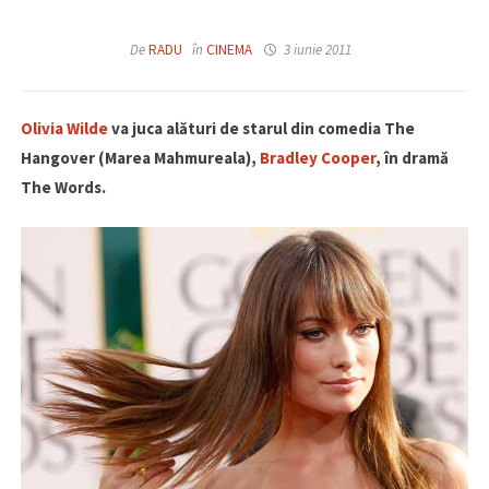
De
RADU
în
CINEMA
3 iunie 2011
Olivia Wilde
va juca alături de starul din comedia The
Hangover (Marea Mahmureala),
Bradley Cooper
, în dramă
The Words.