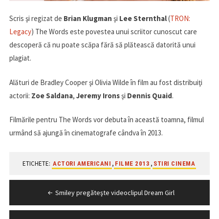
Scris şi regizat de
Brian Klugman
şi
Lee Sternthal
(
TRON:
Legacy
) The Words este povestea unui scriitor cunoscut care
descoperă că nu poate scăpa fără să plătească datorită unui
plagiat.
Alături de Bradley Cooper şi Olivia Wilde în film au fost distribuiţi
actorii:
Zoe Saldana
,
Jeremy Irons
şi
Dennis Quaid
.
Filmările pentru The Words vor debuta în această toamna, filmul
urmând să ajungă în cinematografe cândva în 2013.
ETICHETE:
,
,
ACTORI AMERICANI
FILME 2013
STIRI CINEMA
Navigare
Smiley pregăteşte videoclipul Dream Girl
în