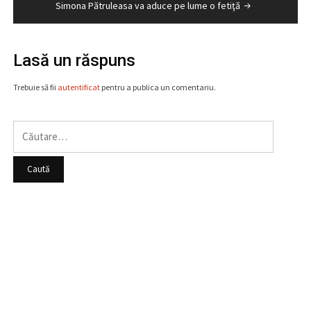
articole
Simona Pătruleasa va aduce pe lume o fetiţă
Lasă un răspuns
Trebuie să fii
autentificat
pentru a publica un comentariu.
Caută
după: