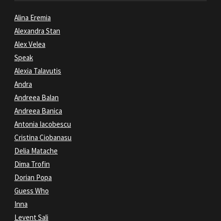
Alina Eremia
Alexandra Stan
Alex Velea
Speak
Alexia Talavutis
Andra
Andreea Balan
Andreea Banica
Antonia Iacobescu
Cristina Ciobanasu
Delia Matache
Dima Trofin
Dorian Popa
Guess Who
Inna
Levent Sali