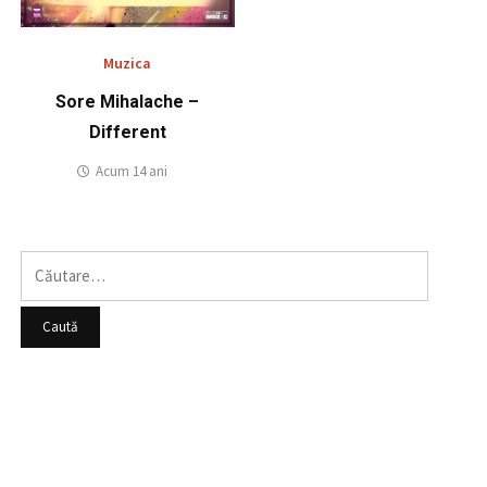
Muzica
Sore Mihalache –
Different
Acum 14 ani
Caută
după: