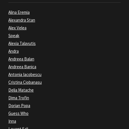
Alina Eremia
Alexandra Stan
Alex Velea
Speak
Alexia Talavutis
Andra
Andreea Balan
Andreea Banica
Antonia Iacobescu
Cristina Ciobanasu
Delia Matache
Dima Trofin
Dorian Popa
Guess Who
Inna
Levent Sali