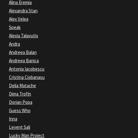
Alina Eremia
Alexandra Stan
Alex Velea
Speak
Alexia Talavutis
Andra
Andreea Balan
Andreea Banica
Antonia Iacobescu
Cristina Ciobanasu
Delia Matache
Dima Trofin
Dorian Popa
Guess Who
Inna
Levent Sali
Lucky Man Project