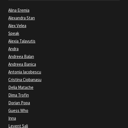
Alina Eremia
Alexandra Stan
Alex Velea
Speak
Alexia Talavutis
Andra
Andreea Balan
Andreea Banica
Antonia Iacobescu
Cristina Ciobanasu
Delia Matache
Dima Trofin
Dorian Popa
Guess Who
Inna
Levent Sali