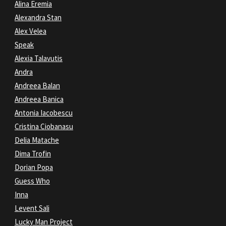
Alina Eremia
Alexandra Stan
Alex Velea
Speak
Alexia Talavutis
Andra
Andreea Balan
Andreea Banica
Antonia Iacobescu
Cristina Ciobanasu
Delia Matache
Dima Trofin
Dorian Popa
Guess Who
Inna
Levent Sali
Lucky Man Project