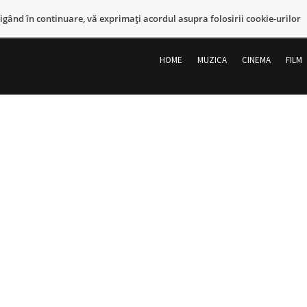
vigând în continuare, vă exprimaţi acordul asupra folosirii cookie-urilor
Sari
la
HOME
MUZICA
CINEMA
FILM
conținut