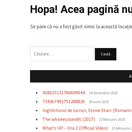
Hopa! Acea pagină nu 
Se pare că nu a fost găsit nimic la această locați
Caută
după:
A
418015131766609044
24 decembrie 2025
734367491751288820
30 iunie 2025
Inghititorul de lucruri, Stevie Starr (Romanii
The whiskey bandit (2017)
15 februarie 2018
What’s UP – Ora 2 (Official Video)
15 februarie 