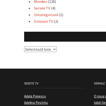
Monden
(126)
Seriale TV
(4)
Uncategorized
(2)
Emisiuni TV
(2)
Arhive
VEDETE TV
SERIALE
Adela Popescu
O noua 
Adelina Pestritu
Iubiri S