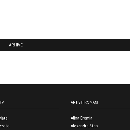
ARHIVE
 TV
ARTISTI ROMANI
viata
Alina Eremia
ecrete
Alexandra Stan