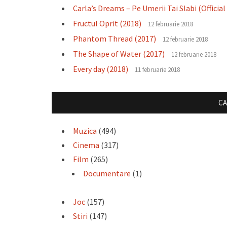
Carla’s Dreams – Pe Umerii Tai Slabi (Official
Fructul Oprit (2018)
12 februarie 2018
Phantom Thread (2017)
12 februarie 2018
The Shape of Water (2017)
12 februarie 2018
Every day (2018)
11 februarie 2018
CA
Muzica
(494)
Cinema
(317)
Film
(265)
Documentare
(1)
Joc
(157)
Stiri
(147)