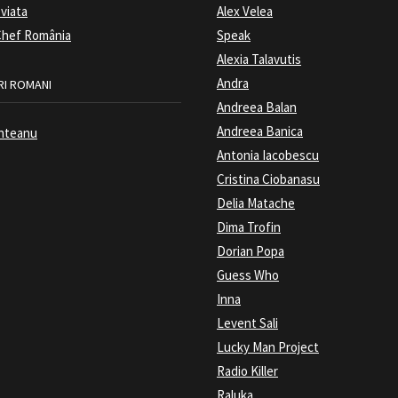
 viata
Alex Velea
hef România
Speak
Alexia Talavutis
Andra
I ROMANI
Andreea Balan
Andreea Banica
nteanu
Antonia Iacobescu
Cristina Ciobanasu
Delia Matache
Dima Trofin
Dorian Popa
Guess Who
Inna
Levent Sali
Lucky Man Project
Radio Killer
Raluka