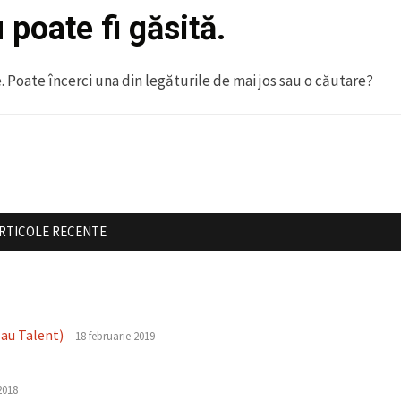
poate fi găsită.
e. Poate încerci una din legăturile de mai jos sau o căutare?
RTICOLE RECENTE
 au Talent)
18 februarie 2019
2018