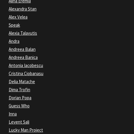
Alina Eremia
Alexandra Stan
Alex Velea
Speak
Alexia Talavutis
Andra
Andreea Balan
Andreea Banica
Antonia Iacobescu
Cristina Ciobanasu
Delia Matache
Dima Trofin
Dorian Popa
Guess Who
Inna
Levent Sali
Lucky Man Project