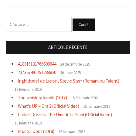
Caută
după:
ARTICOLE RECENTE
418015131766609044
24 decembrie 2025
734367491751288820
30 iunie 2025
Inghititorul de lucruri, Stevie Starr (Romanii au Talent)
18 februarie 2019
The whiskey bandit (2017)
15 februarie 2018
What’s UP – Ora 2 (Official Video)
15 februarie 2018
Carla’s Dreams – Pe Umerii Tai Slabi (Official Video)
15 februarie 2018
Fructul Oprit (2018)
12 februarie 2018