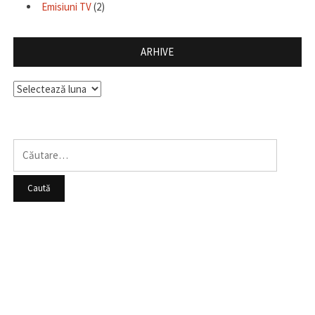
Emisiuni TV
(2)
ARHIVE
Arhive
Caută
după: