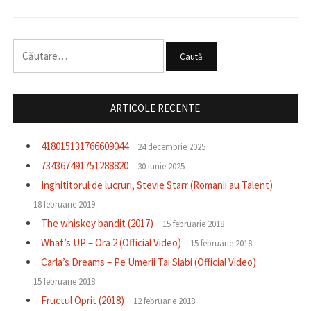
Caută
după:
ARTICOLE RECENTE
418015131766609044
24 decembrie 2025
734367491751288820
30 iunie 2025
Inghititorul de lucruri, Stevie Starr (Romanii au Talent)
18 februarie 2019
The whiskey bandit (2017)
15 februarie 2018
What’s UP – Ora 2 (Official Video)
15 februarie 2018
Carla’s Dreams – Pe Umerii Tai Slabi (Official Video)
15 februarie 2018
Fructul Oprit (2018)
12 februarie 2018