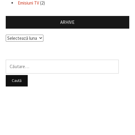
Emisiuni TV
(2)
ARHIVE
Arhive
Caută
după: