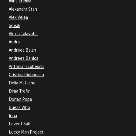
Alina Eremia
Alexandra Stan
Alex Velea
Speak
Alexia Talavutis
Andra
Andreea Balan
Andreea Banica
Antonia Iacobescu
Cristina Ciobanasu
Delia Matache
Dima Trofin
Dorian Popa
Guess Who
Inna
Levent Sali
Lucky Man Project