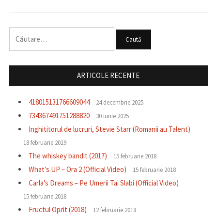
Caută
după:
ARTICOLE RECENTE
418015131766609044
24 decembrie 2025
734367491751288820
30 iunie 2025
Inghititorul de lucruri, Stevie Starr (Romanii au Talent)
18 februarie 2019
The whiskey bandit (2017)
15 februarie 2018
What’s UP – Ora 2 (Official Video)
15 februarie 2018
Carla’s Dreams – Pe Umerii Tai Slabi (Official Video)
15 februarie 2018
Fructul Oprit (2018)
12 februarie 2018