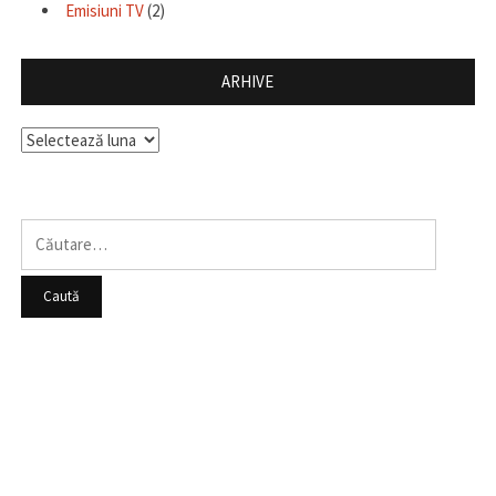
Emisiuni TV
(2)
ARHIVE
Arhive
Caută
după: