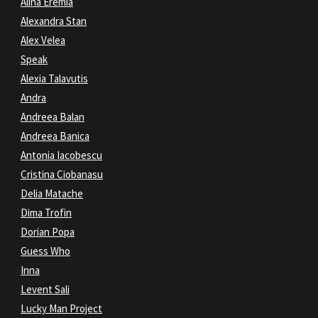
Alina Eremia
Alexandra Stan
Alex Velea
Speak
Alexia Talavutis
Andra
Andreea Balan
Andreea Banica
Antonia Iacobescu
Cristina Ciobanasu
Delia Matache
Dima Trofin
Dorian Popa
Guess Who
Inna
Levent Sali
Lucky Man Project